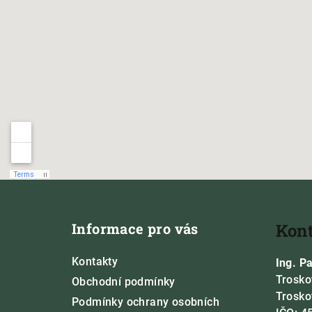
Z
á
Informace pro vás
Kon
p
a
Kontakty
Ing. P
Trosko
t
Obchodní podmínky
Trosko
Podmínky ochrany osobních