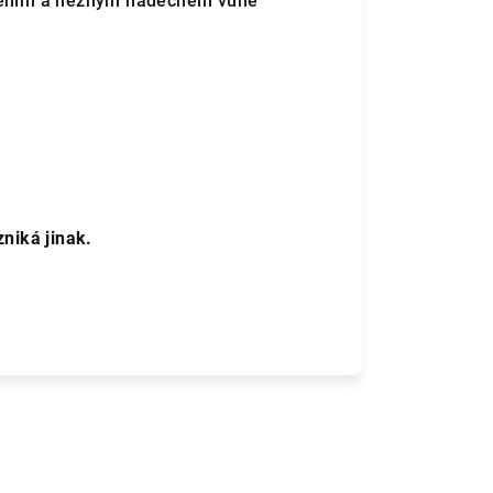
rlením a něžným nádechem vůně
zniká jinak.