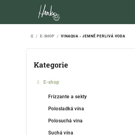
Přejít
na
obsah
/
E-SHOP
/
VINAQUA - JEMNĚ PERLIVÁ VODA
DOMŮ
P
o
Kategorie
Přeskočit
kategorie
s
E-shop
t
r
Frizzante a sekty
a
Polosladká vína
n
Polosuchá vína
n
Suchá vína