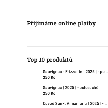
í
p
Přijímáme online platby
a
n
e
l
Top 10 produktů
Sauvignac - Frizzante | 2025 | - pol
250 Kč
Sauvignac | 2025 | - polosuché
250 Kč
Cuveé Sankt Annamaria | 2025 | - suché