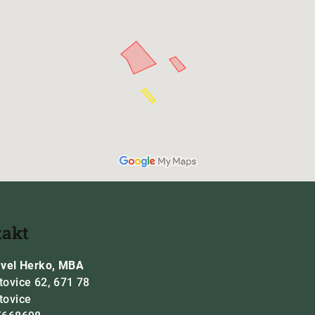
takt
avel Herko, MBA
tovice 62, 671 78
tovice