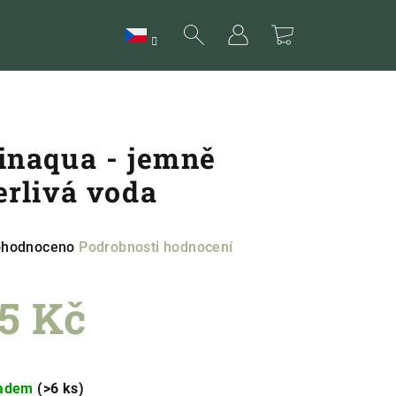
Hledat
Přihlášení
Nákupní
košík
inaqua - jemně
erlivá voda
měrné
hodnoceno
Podrobnosti hodnocení
nocení
duktu
5 Kč
ná
a:
ladem
(>6 ks)
zdiček.