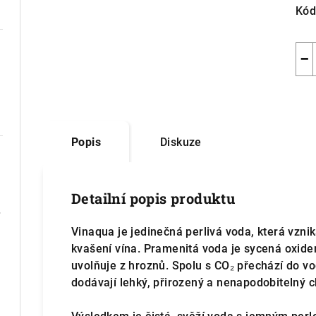
Kód
−
Popis
Diskuze
Detailní popis produktu
osuché
Vinaqua je jedinečná perlivá voda, která vzn
kvašení vína. Pramenitá voda je sycená oxide
uvolňuje z hroznů. Spolu s CO₂ přechází do vod
dodávají lehký, přirozený a nenapodobitelný c