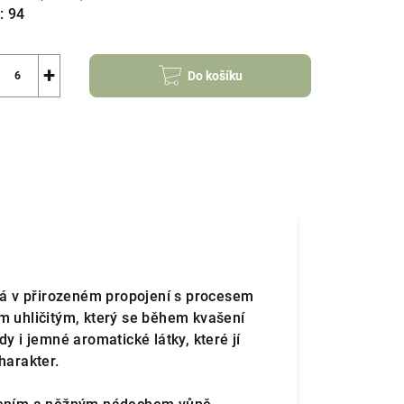
:
94
+
Do košíku
iká v přirozeném propojení s procesem
m uhličitým, který se během kvašení
y i jemné aromatické látky, které jí
harakter.