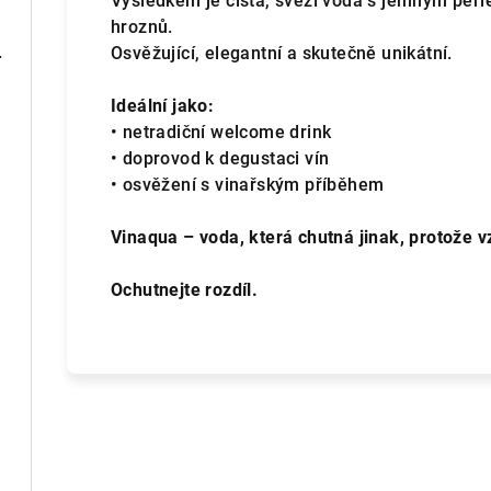
Výsledkem je čistá, svěží voda s jemným pe
hroznů.
 | - suché
Osvěžující, elegantní a skutečně unikátní.
Ideální jako:
• netradiční welcome drink
• doprovod k degustaci vín
• osvěžení s vinařským příběhem
Vinaqua – voda, která chutná jinak, protože v
Ochutnejte rozdíl.