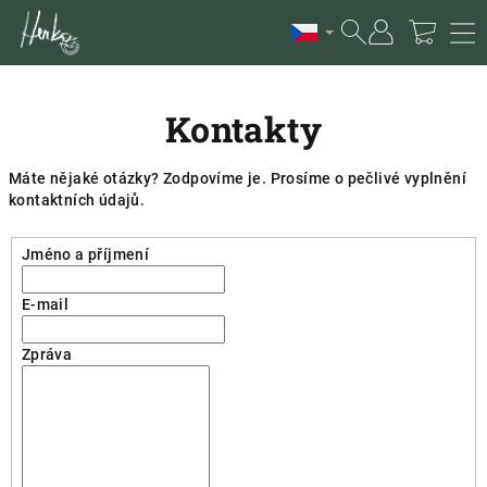
Přejít
na
obsah
Nákup
Hledat
Přihlášení
Kontakty
košík
Máte nějaké otázky? Zodpovíme je. Prosíme o pečlivé vyplnění
kontaktních údajů.
Jméno a příjmení
E-mail
Zpráva