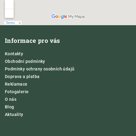
Z
á
Informace pro vás
p
a
Kontakty
t
Obchodní podmínky
í
Podmínky ochrany osobních údajů
Doprava a platba
Reklamace
Fotogalerie
O nás
Blog
Aktuality