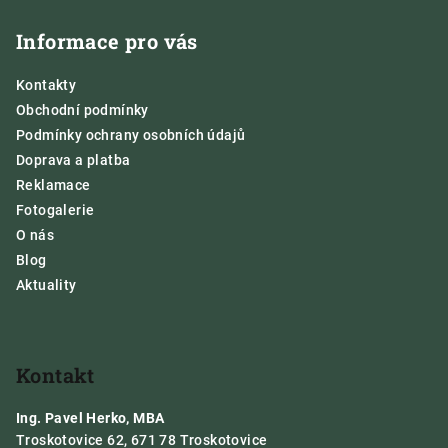
á
Informace pro vás
p
a
Kontakty
t
Obchodní podmínky
í
Podmínky ochrany osobních údajů
Doprava a platba
Reklamace
Fotogalerie
O nás
Blog
Aktuality
Kontakt
Ing. Pavel Herko, MBA
Troskotovice 62, 671 78 Troskotovice