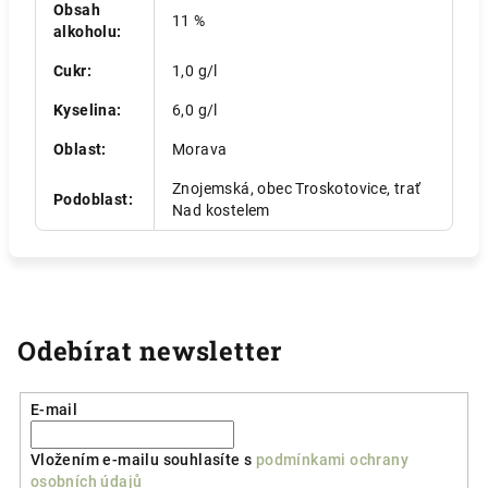
Obsah
11 %
alkoholu
:
Cukr
:
1,0 g/l
Kyselina
:
6,0 g/l
Oblast
:
Morava
Znojemská, obec Troskotovice, trať
Podoblast
:
Nad kostelem
Odebírat newsletter
E-mail
Vložením e-mailu souhlasíte s
podmínkami ochrany
osobních údajů