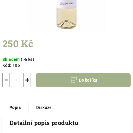
250 Kč
Měrná
Skladem
(>6 ks)
cena:
Kód:
106
−
+
Do košíku
Popis
Diskuze
Detailní popis produktu