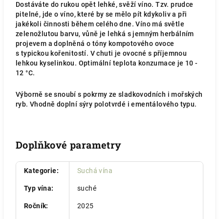
Dostáváte do rukou opět lehké, svěží víno. Tzv. prudce
pitelné, jde o víno, které by se mělo pít kdykoliv a při
jakékoli činnosti během celého dne. Víno má světle
zelenožlutou barvu, vůně je lehká s jemným herbálním
projevem a doplněná o tóny kompotového ovoce
s typickou kořenitostí. V chuti je ovocné s příjemnou
lehkou kyselinkou. Optimální teplota konzumace je 10 -
12 °C.
Výborně se snoubí s pokrmy ze sladkovodních i mořských
ryb. Vhodně doplní sýry
polotvrdé i ementálového typu.
Doplňkové parametry
Kategorie
:
Suchá vína
Typ vína
:
suché
Ročník
:
2025