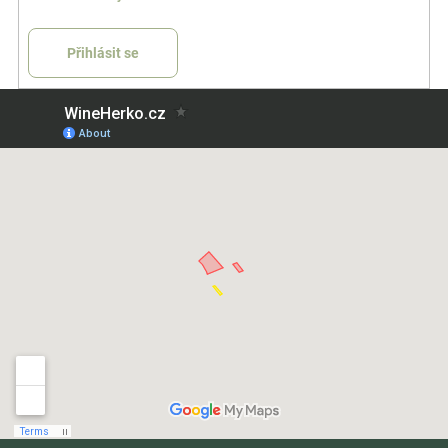
Přihlásit se
Z