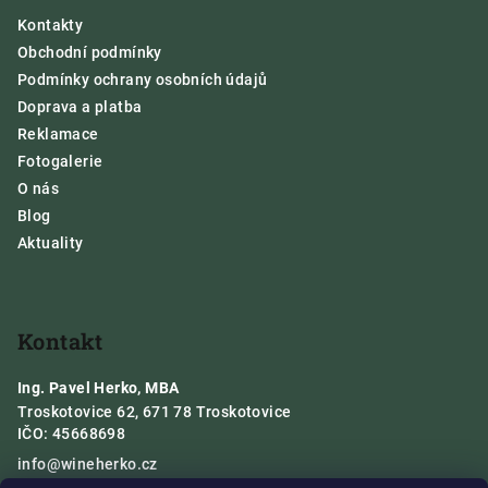
a
Kontakty
t
Obchodní podmínky
í
Podmínky ochrany osobních údajů
Doprava a platba
Reklamace
Fotogalerie
O nás
Blog
Aktuality
Kontakt
Ing. Pavel Herko, MBA
Troskotovice 62, 671 78 Troskotovice
IČO: 45668698
info
@
wineherko.cz
724 321 212