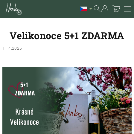
Přejít
na
obsah
Nákup
Hledat
Přihlášení
Velikonoce 5+1 ZDARMA
košík
11.4.2025