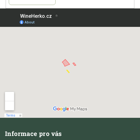
Z
á
Informace pro vás
p