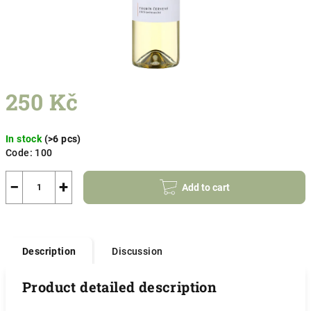
250 Kč
Measure
In stock
(>6 pcs)
price:
Code:
100
−
+
Add to cart
Description
Discussion
Product detailed description