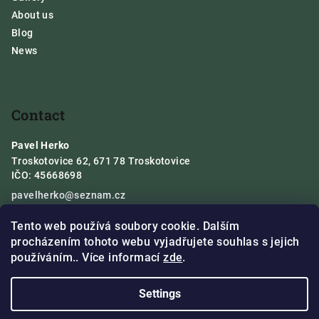
About us
Blog
News
Contact
Pavel Herko
Troskotovice 62, 671 78 Troskotovice
IČO: 45668698
pavelherko
@
seznam.cz
+420 724 321 212
Tento web používá soubory cookie. Dalším
procházením tohoto webu vyjadřujete souhlas s jejich
používáním.. Více informací
zde
.
Settings
Visa
comgate
Master
Apple Pay
Google pay