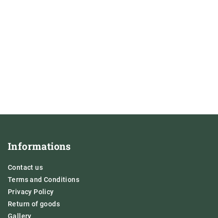
F
o
Informations
o
t
Contact us
e
Terms and Conditions
r
Privacy Policy
Return of goods
Gallery